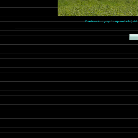
Vimetera (
Salix fragilis
ssp
neotricha
) del