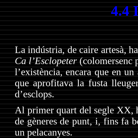
4.4 
La indústria, de caire artesà, h
Ca l’Esclopeter
(colomersenc pe
l’existència, encara que en un 
que aprofitava la fusta lleuge
d’esclops.
Al primer quart del segle XX, h
de gèneres de punt, i, fins fa b
un pelacanyes.