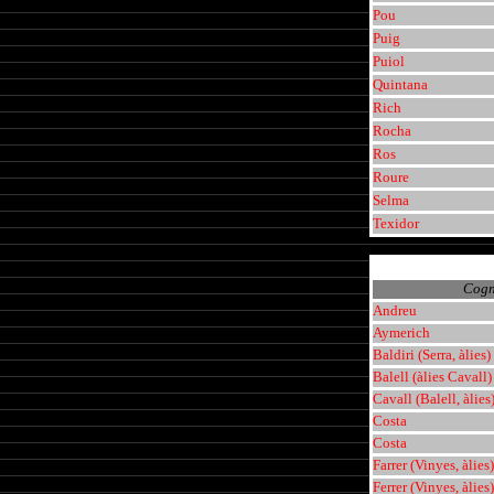
Pou
Puig
Puiol
Quintana
Rich
Rocha
Ros
Roure
Selma
Texidor
Cog
Andreu
Aymerich
Baldiri (Serra, àlies)
Balell (àlies Cavall)
Cavall (Balell, àlies
Costa
Costa
Farrer (Vinyes, àlies)
Ferrer (Vinyes, àlies)