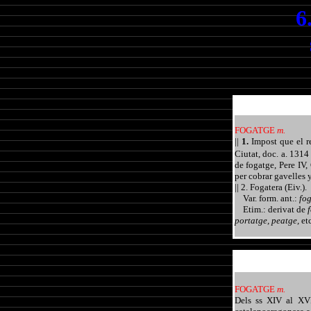
6
FOGATGE
m.
||
1.
Impost que el r
Ciutat, doc. a. 131
de fogatge, Pere IV,
per cobrar gavelles 
|| 2. Fogatera (Eiv.).
Var. form. ant.:
fog
Etim.: derivat de
portatge, peatge,
etc
FOGATGE
m.
Dels ss XIV al XVI