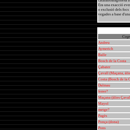
catalanoaragonesa a 
Era una exacció event
o exclusió dels focs 
vegades a base d'una 
Cog
Andreu
Aymerich
Balle
Bosch de la Costa
Çabater
Çavall (Maçana, àlie
Costa (Bosch de la 
Dalmau
ferrer?
Maçana (àlies Çaval
Mayol
metge?
Pagès
Ponça (dona)
Pons