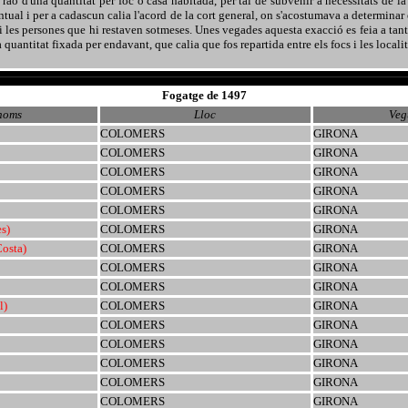
raó d'una quantitat per foc o casa habitada, per tal de subvenir a necessitats de la 
ual i per a cadascun calia l'acord de la cort general, on s'acostumava a determinar e
i les persones que hi restaven sotmeses. Unes vegades aquesta exacció es feia a tant 
quantitat fixada per endavant, que calia que fos repartida entre els focs i les localit
Fogatge de 1497
noms
Lloc
Veg
COLOMERS
GIRONA
COLOMERS
GIRONA
COLOMERS
GIRONA
COLOMERS
GIRONA
COLOMERS
GIRONA
s)
COLOMERS
GIRONA
Costa)
COLOMERS
GIRONA
COLOMERS
GIRONA
COLOMERS
GIRONA
l)
COLOMERS
GIRONA
COLOMERS
GIRONA
COLOMERS
GIRONA
COLOMERS
GIRONA
COLOMERS
GIRONA
COLOMERS
GIRONA