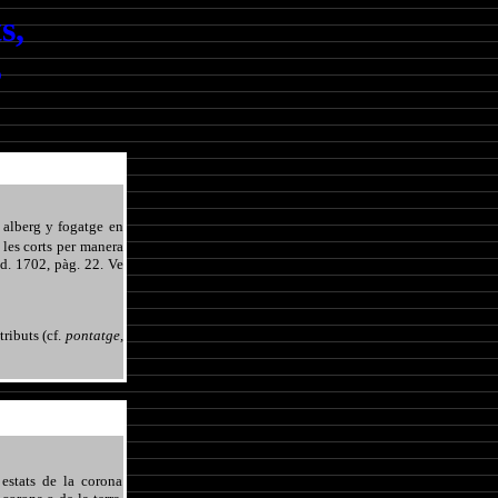
s,
3
 alberg y fogatge en
e les corts per manera
ed. 1702, pàg. 22. Ve
tributs (cf.
pontatge,
estats de la corona