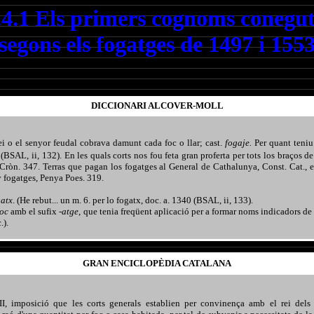
.4.1 Els primers cognoms conegut
segons els fogatges de 1497 i 155
DICCIONARI ALCOVER-MOLL
ei o el senyor feudal cobrava damunt cada foc o llar; cast.
fogaje.
Per quant teniu
4 (BSAL,
ii, 132). En les quals corts nos fou feta gran proferta per tots los braços d
 Cròn. 347. Terras que pagan los fogatges al General de Cathalunya, Const. Cat., 
y fogatges, Penya Poes. 319.
atx
. (He rebut... un m. 6. per lo fogatx, doc. a. 1340 (BSAL, ii, 133).
foc
amb el sufix
-atge
, que tenia freqüent aplicació per a formar noms indicadors de 
.).
GRAN ENCICLOPÈDIA CATALANA
I, imposició que les corts generals establien per convinença amb el rei dels 