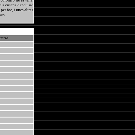
corona o de la terra.
ls criteris d'inclusió
per foc, i unes altres
ats.
ueria