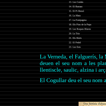
13. Les Cuides
14. El Barranc
15. El Pi Bessó
16. La Mata
17. La Fontpagesa
18. Els Pins de la Pepa
19. Les Roques Blaves
20. La Tria
21. Els Horts
22. El Pedró
23. Les Eres
La Verneda, el Falguerís, la M
deuen el seu nom a les plan
llentiscle, saulic, alzina i 
El Cogullar deu el seu nom a