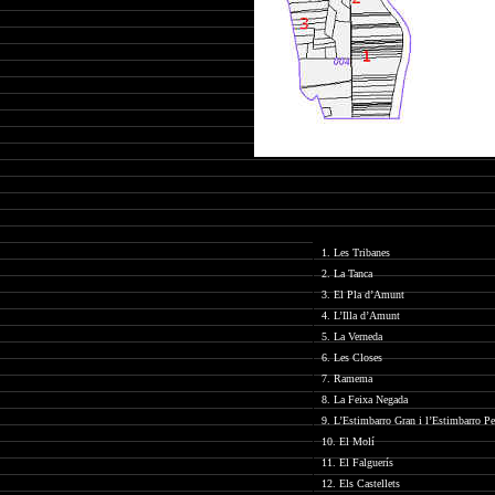
1. Les Tribanes
2. La Tanca
3. El Pla d’Amunt
4. L’Illa d’Amunt
5. La Verneda
6. Les Closes
7. Ramema
8. La Feixa Negada
9. L’Estimbarro Gran i l’Estimbarro Pet
10. El Molí
11. El Falguerís
12. Els Castellets