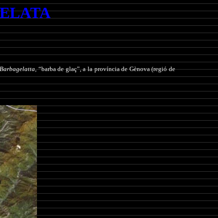
GELATA
Barbagelatta
, “barba de glaç”, a la província de Gènova (regió de