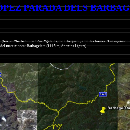
ÓPEZ PARADA DELS BARBA
 (
barba
, “barba”, i
gelatus
, “gelat”), molt freqüent, amb les formes
Barbagelata
i
c del mateix nom: Barbagelata (1115 m, Apenins Ligurs).