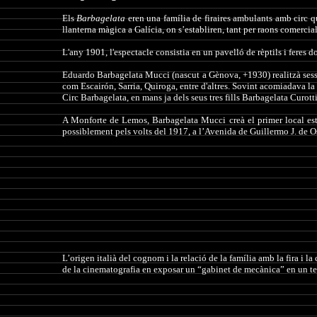
Els
Barbagelata
eren una família de firaires ambulants amb circ que
llanterna màgica a Galícia, on s’establiren, tant per raons comerc
L'any 1901, l'espectacle consistia en un pavelló de rèptils i feres d
Eduardo Barbagelata Mucci (nascut a Gènova, +1930) realitzà sessio
com Escairón, Sarria, Quiroga, entre d'altres. Sovint acomiadava la
Circ Barbagelata, en mans ja dels seus tres fills Barbagelata Curotti
A Monforte de Lemos, Barbagelata Mucci creà el primer local es
possiblement pels volts del 1917, a l’Avenida de Guillermo J. de O
L’origen italià del cognom i la relació de la família amb la fira 
de la cinematografia en exposar un “gabinet de mecànica” en un te