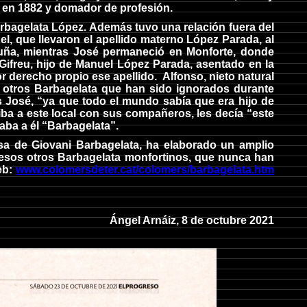
a en 1882 y domador de profesión.
arbagelata López. Además tuvo una relación fuera del
, que llevaron el apellido materno López Parada, al
luña, mientras José permaneció en Monforte, donde
ifreu, hijo de Manuel López Parada, asentado en la
r derecho propio ese apellido. Alfonso, nieto natural
 otros Barbagelata que han sido ignorados durante
 José, “ya que todo el mundo sabía que era hijo de
ba a este local con sus compañeros, les decía “este
aba a él “Barbagelata”.
sa de Giovani Barbagelata, ha elaborado un amplio
de esos otros Barbagelata monfortinos, que nunca han
web:
www.colomersdeter.cat/colomers/barbagelata.htm
Ángel Arnáiz, 8 de octubre 2021