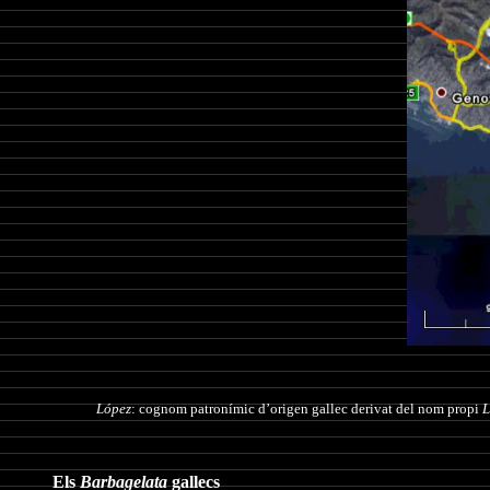
López
: cognom patronímic d’origen gallec derivat del nom propi
L
Els
Barbagelata
gallecs