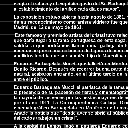
elogia el trabajo y el exquisito gusto del Sr. Barbage
al establecimiento del artífice cada día es mayor”.
La exposición estuvo abierta hasta agosto de 1861, h
de su reconocimiento como artista vidriero fue que 
Madrid, del 12 de mayo de 1861.
Este famoso y premiado artista del cristal tuvo rel
que daría lugar a la rama portuguesa de esta saga.
saldría la que podríamos llamar rama gallega de 
mientras exponía una colección de figuras de cera en
apellidos tendría que ser también hijo de Marcolina o
Eduardo Barbagelata Mucci, que falleció en Monforte
Benito Ricardo. Después de recorrer buena parte de
natural, acabaron entrando, en el último tercio del
entre el público.
Eduardo Barbagelata Mucci, el patriarca de la rama a
la presencia de su pabellón de fieras y cinematográ
la mayoría de las veces por las fiestas mayores de 
por el año 1911. La Correspondencia Gallega: Dia
cinematográfico Barbagelata en Monforte de Lemos,
Añade la noticia que “desde ayer se abrió al público
delicados trabajos en cristal”.
A la capital de Lemos llegó el patriarca Eduardo co