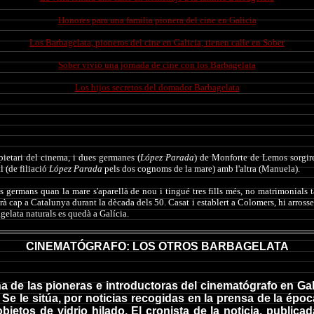
Honores para una familia pionera del cine en Galicia
Los Barbagelata, pioneros del cine en Galicia, tienen calle en Sober
Sober vivió una jornada de cine con los Barbagelata
Los hijos secretos del domador Barbagelata
pietari del cinema, i dues germanes (
López Parada
) de Monforte de Lemos sorgir
 (de filiació
López Parada
pels dos cognoms de la mare) amb l'altra (Manuela).
s germans quan la mare s'aparellà de nou i tingué tres fills més, no matrimonials
à cap a Catalunya durant la dècada dels 50. Casat i establert a Colomers, hi arrosseg
elata naturals es quedà a Galícia.
CINEMATÓGRAFO: LOS OTROS BARBAGELATA
na de las pioneras e introductoras del cinematógrafo en Gal
Se le sitúa, por noticias recogidas en la prensa de la épo
objetos de vidrio hilado. El cronista de la noticia, public