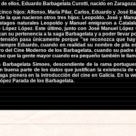
r de ellos, Eduardo Barbagelata Curotti, nacido en Zaragoz
inco hijos: Alfonso, María Pilar, Carlos, Eduardo y José B
 la que nacieron otros tres hijos: Leopoldo, José y Manuel
stagos naturales Leopoldo y Manuel emigraron a Catala
 López López. Este último, junto con José Manuel López G
can su pertenencia a la saga Barbagelata y a poder llevar po
retensión pasa únicamente porque “se reconozca que hay
siempre Eduardo, cuando en realidad su nombre de pila es
o del Cine Moderno de los Barbagelata, cuando su padre i
onso que la gente mayor cuando era pequeño también le llam
 Barbagelata Simoes, descendiente de la rama portugue
en buena parte de los datos que justifican la existencia 
saga pionera en la introducción del cine en Galicia. En la 
López Parada de los Barbagelata.