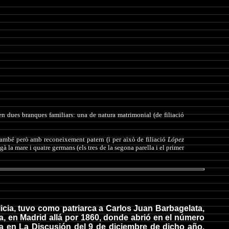
en dues branques familiars:
una de natura matrimonial (de filiació
 també però amb reconeixement patern (i per això de filiació
López
à la mare i quatre germans (els tres de la segona parella i el primer
icia, tuvo como patriarca a Carlos Juan Barbagelata,
ca, en Madrid allá por 1860, donde abrió en el número
ada en La Discusión del 9 de diciembre de dicho año,