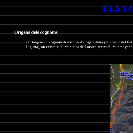
ELS L
Orígens dels cognoms
Barbagelata
: cognom descriptiu d’origen italià provinent del llatí
Ligúria), on existeix, al municipi de Lorsica, un nucli muntanyen