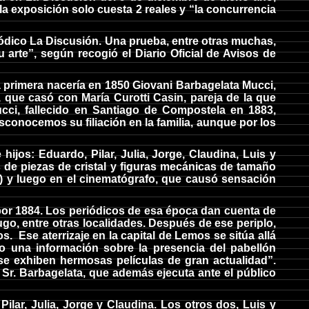
a la exposición solo cuesta 2 reales y “la concurrencia
riódico La Discusión. Una prueba, entre otras muchas,
 arte”, según recogió el Diario Oficial de Avisos de
a primera nacería en 1850 Giovani Barbagelata Mucci,
que casó con María Curotti Casin, pareja de la que
cci, fallecido en Santiago de Compostela en 1883,
sconocemos su filiación en la familia, aunque por los
ijos: Eduardo, Pilar, Julia, Jorge, Claudina, Luis y
de piezas de cristal y figuras mecánicas de tamaño
po) y luego en el cinematógrafo, que causó sensación
á por 1884. Los periódicos de esa época dan cuenta de
go, entre otras localidades. Después de ese periplo,
 Ese aterrizaje en la capital de Lemos se sitúa allá
o una información sobre la presencia del pabellón
se exhiben hermosas películas de gran actualidad”.
l Sr. Barbagelata, que además ejecuta ante el público
ilar, Julia, Jorge y Claudina. Los otros dos, Luis y