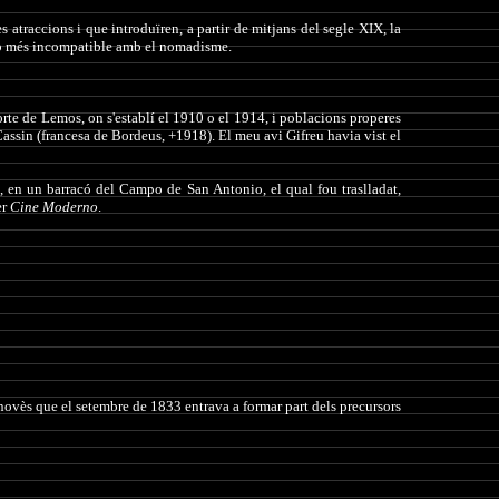
es atraccions i que introduïren, a partir de mitjans del segle XIX, la
 cop més incompatible amb el nomadisme.
rte de Lemos, on s'establí el 1910 o el 1914, i poblacions properes
Cassin (francesa de Bordeus, +1918). El meu avi Gifreu havia vist el
, en un barracó del Campo de San Antonio, el qual fou traslladat,
er
Cine
Moderno
.
novès que el setembre de 1833 entrava a formar part dels precursors