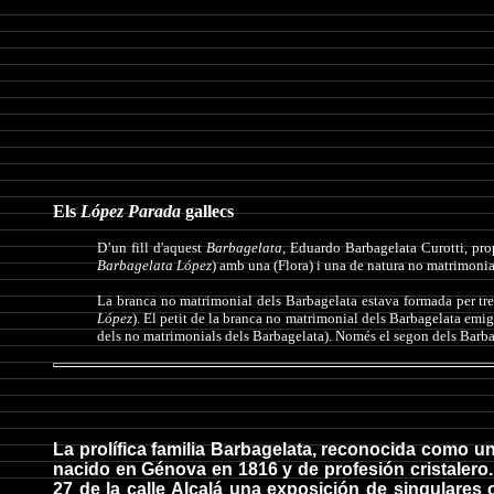
Els
López
Parada
gallecs
D’un fill d'aquest
Barbagelata
, Eduardo Barbagelata Curotti, pro
Barbagelata López
) amb una (Flora) i una
de natura no matrimonial
La branca no matrimonial dels Barbagelata estava formada per tre
López
). El petit de la branca no matrimonial dels Barbagelata emigr
dels no matrimonials dels Barbagelata). Només el segon dels Barbag
La prolífica familia Barbagelata, reconocida como u
nacido en Génova en 1816 y de profesión cristalero. 
27 de la calle Alcalá una exposición de singulares 