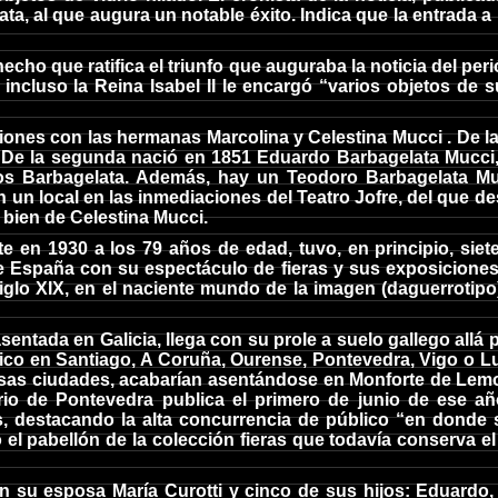
lata, al que augura un notable éxito. Indica que la entrada 
echo que ratifica el triunfo que auguraba la noticia del pe
incluso la Reina Isabel II le encargó “varios objetos de su
aciones con las hermanas Marcolina y Celestina Mucci . De l
 De la segunda nació en 1851 Eduardo Barbagelata Mucci, 
los Barbagelata. Además, hay un Teodoro Barbagelata Mu
 un local en las inmediaciones del Teatro Jofre, del que de
 bien de Celestina Mucci.
 en 1930 a los 79 años de edad, tuvo, en principio, siete h
 España con su espectáculo de fieras y sus exposiciones 
 siglo XIX, en el naciente mundo de la imagen (daguerroti
sentada en Galicia, llega con su prole a suelo gallego all
fico en Santiago, A Coruña, Ourense, Pontevedra, Vigo o Lu
esas ciudades, acabarían asentándose en Monforte de Lemos.
rio de Pontevedra publica el primero de junio de ese añ
 destacando la alta concurrencia de público “en donde 
 el pabellón de la colección fieras que todavía conserva e
n su esposa María Curotti y cinco de sus hijos: Eduardo, P