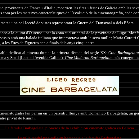
, provinents de França i d'Itàlia, recorrien les fires i festes de Galícia amb les sev
ials com per les mateixes característiques de l’evolució de la cinematografia, cada
omats i una col·lecció de vistes representant la Guerra del Transvaal o dels Bòers.
ns a la ciutat d'Ourense i per la zona sud-oriental de la província de Lugo: Monfo
 sessió amb una balada italiana que interpretava amb la seva muller, Maria Curotti 
, a les Fires de Figueres cap a finals dels anys cinquantes.
table dedicat al cinema durant la primera dècada del segle XX:
Cine Barbagelata
sma y Scull (l’actual Avenida Galicia):
Cine Moderno Barbagelata
, més conegut p
i la cinematografia fan pensar en un parentiu llunyà amb Domenico Barbagelata, un ge
atre privat de Rimini.
La familia Barbagelata, pioneros de la exhibición cinematográfica en Galicia
La villa tendrá una calle en homenaje a la familia Barbagelata