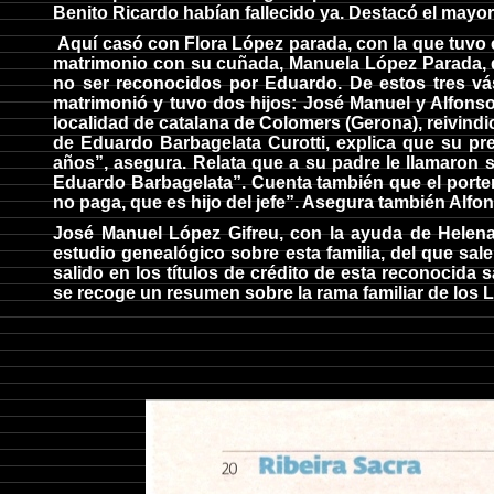
Benito Ricardo habían fallecido ya. Destacó el mayo
Aquí casó con Flora López parada, con la que tuvo c
matrimonio con su cuñada, Manuela López Parada, de
no ser reconocidos por Eduardo. De estos tres vá
matrimonió y tuvo dos hijos: José Manuel y Alfonso
localidad de catalana de Colomers (Gerona), reivindi
de Eduardo Barbagelata Curotti, explica que su p
años”, asegura. Relata que a su padre le llamaron 
Eduardo Barbagelata”. Cuenta también que el porter
no paga, que es hijo del jefe”. Asegura también Alf
José Manuel López Gifreu, con la ayuda de Helena
estudio genealógico sobre esta familia, del que sal
salido en los títulos de crédito de esta reconocida 
se recoge un resumen sobre la rama familiar de los 