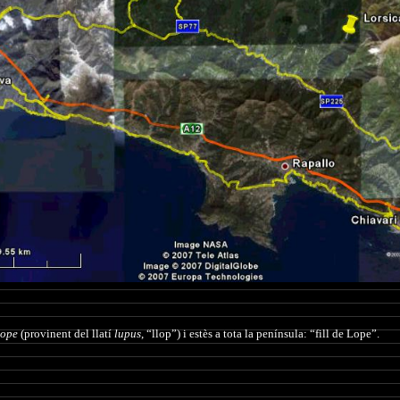
ope
(provinent del llatí
lupus
,
“llop”) i estès a tota la península: “fill de Lope”.